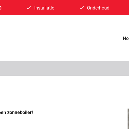
0
Installatie
Onderhoud
H
en zonneboiler!